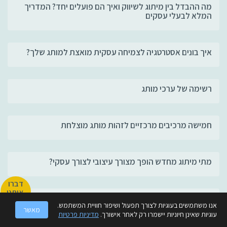
מה ההבדל בין מיתוג לשיווק ואיך הם פועלים יחד? המדריך
המלא לבעלי עסקים
איך בונים אסטרטגיה לצמיחה עסקית מואצת למותג שלך?
רשימה של ערכי מותג
חמישה מרכיבים מרכזיים לזהות מותג מוצלחת
מתי מיתוג מחדש הופך מצורך עיצובי לצורך עסקי?
דברו
איתנו
מונחי מיתוג בשפה שכל אחד צריך להכיר
אנו משתמשים בעוגיות לצורך תפעול ושיפור חוויית המשתמש.
מאשר
עוגיות שאינן חיוניות יישמרו רק לאחר אישורך.
מדיניות פרטיות