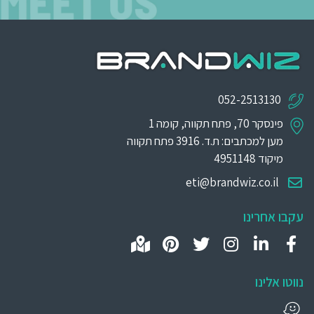
052-2513130
פינסקר 70, פתח תקווה, קומה 1
מען למכתבים: ת.ד. 3916 פתח תקווה
מיקוד 4951148
eti@brandwiz.co.il
עקבו אחרינו
נווטו אלינו