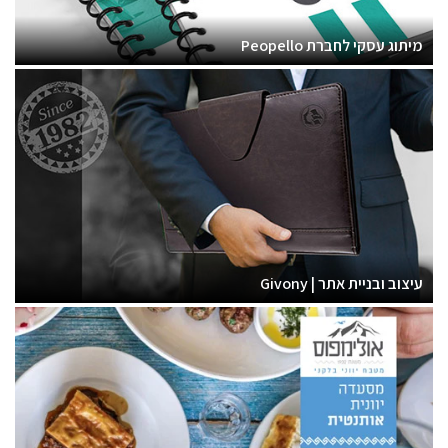
מיתוג עסקי לחברת Peopello
עיצוב ובניית אתר | Givony