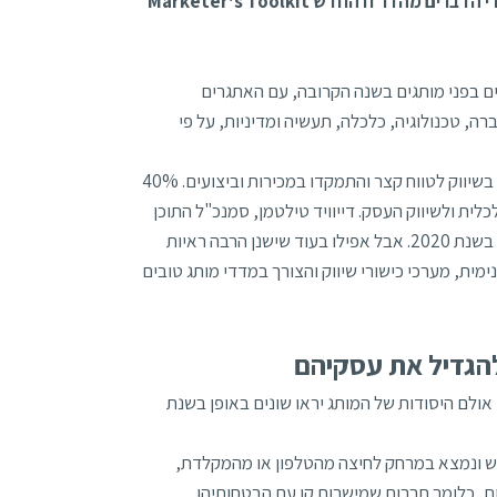
נתונים מיותר מ- 75,000 משווקים ברחבי העולם. ריכזנו עבורכם את עיקרי הדברים מהדו״ח החדש Marketer's Toolkit
ם בפני מותגים בשנה הקרובה, עם האתגרים
רה, טכנולוגיה, כלכלה, תעשיה ומדיניות, על פי
מתוך סקר זה עולה בקרב 70% מהנשאלים כי מותגים השקיעו יתר על המידה בשיווק לטווח קצר והתמקדו במכירות וביצועים. 40%
ג בשנת 2020 כבסיס להתפתחות כלכלית ולשיווק העסק. דייוויד טילטמן, סמנכ"ל התוכן
חוזרת והיא אמורה להיות מגמה משמעותית בשנת 2020. אבל אפילו בעוד שישנן הרבה ראיות
מית, מערכי כישורי שיווק והצורך במדדי מותג טובים
להגדיל את עסקיהם
קים הופך להיות בעל חשיבות עליונה בשנת 2020, אולם היסודות של המותג יראו שונים באופן בשנת
גיש ונמצא במרחק לחיצה מהטלפון או מהמקלדת,
ת, כלומר חברות שמישרות קו עם הבטחותיהן