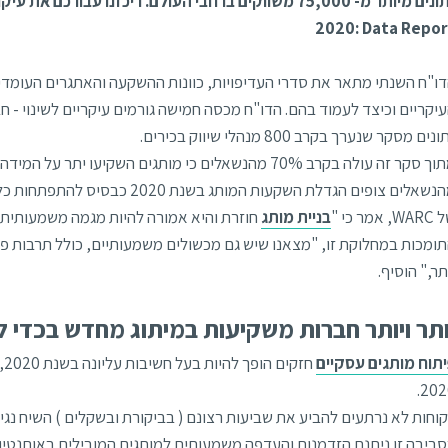
2020: Data Repor
ו"ח השנתי מתאר את סדרי העדיפויות, כוונות ההשקעה והאתגרים העומדי
יקריים וכיצד לעמוד בהם. הדו"ח מכסה חמישה גורמים עיקריים לשינוי - חב
נים מסקר שנערך בקרב 800 מנהלי שיווק בכירים.
מהנשאלים צופים הגדלת השקעות המות
, אמר כי "
בניית מותג
ומכות במחלוקת זו, "מצאנו שיש גם מכשולים משמעותיים, כולל תרבות פני
תר," הוסיף.
ותר ויותר חברות משקיעות במיתוג מחדש בכדי 
תוח מותגים עסקיים
חז
202
וחות לא נרתעים להביע את שביעות רצונם ( בביקורת ובשקלים ) השיח נ
ביבה זו ניתנת הזדמנות והעדפה משמעותית למותגים המובילים באותנטיו