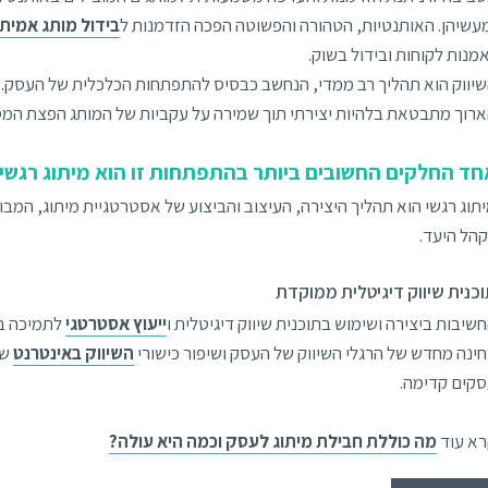
עשיהן. האותנטיות, הטהורה והפשוטה הפכה הזדמנות ל
בידול מותג אמיתי
מנות לקוחות ובידול בשוק.
יווק הוא תהליך רב ממדי, הנחשב כבסיס להתפתחות הכלכלית של העסק.
רוך מתבטאת בלהיות יצירתי תוך שמירה על עקביות של המותג הפצת המסר 
חד החלקים החשובים ביותר בהתפתחות זו הוא מיתוג רגשי
תוג רגשי הוא תהליך היצירה, העיצוב והביצוע של אסטרטגיית מיתוג, המבו
הל היעד.
כנית שיווק דיגיטלית ממוקדת
שיבות ביצירה ושימוש בתוכנית שיווק דיגיטלית ו
ייעוץ אסטרטגי
לתמיכה בט
ינה מחדש של הרגלי השיווק של העסק ושיפור כישורי
השיווק באינטרנט
של
קים קדימה.
א עוד
מה כוללת חבילת מיתוג לעסק וכמה היא עולה?