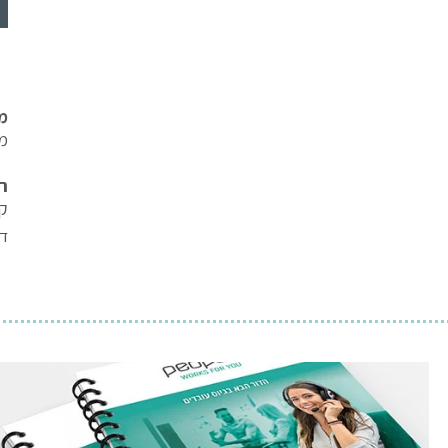
מ
מייסד 
ר
קבע
דו