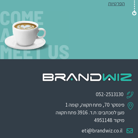
הפרטיות
052-2513130
פינסקר 70, פתח תקווה, קומה 1
מען למכתבים: ת.ד. 3916 פתח תקווה
מיקוד 4951148
eti@brandwiz.co.il