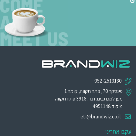
052-2513130
פינסקר 70, פתח תקווה, קומה 1
מען למכתבים: ת.ד. 3916 פתח תקווה
מיקוד 4951148
eti@brandwiz.co.il
עקבו אחרינו