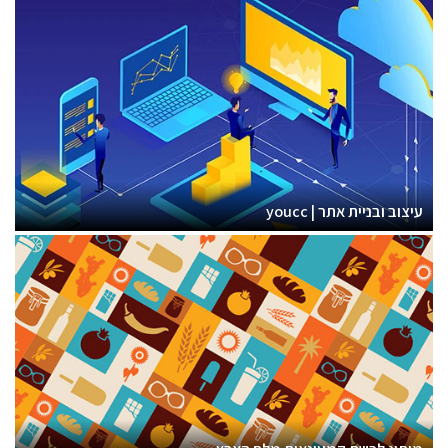
עיצוב ובניית אתר | youcc