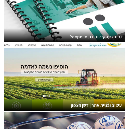
מיתוג עסקי לחברת Peopello
עיצוב ובניית אתר | דשן הצפון