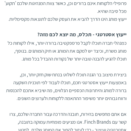
פרופילי הלקוחות אינם ברורים וכן, כאשר צוות המנהיגות שלכם 'תקוע'
מכל סיבה שהיא.
ייעוץ מותג הינו הדרך להביא את העסק שלכם לתוצאות מקסימליות.
ייעוץ אסטרטגי - תכלס, מה יוצא לכם מזה?
כמנהלי חברה תוכלו לקבל פרספקטיבה ברורה יותר, אילו לקוחות כל
מותג משרת, וכיצד יש למקם את המותג או תיק המותגים. בנוסף,
תוכלו להגיע להבנה טובה יותר של נקודות ההבדל בכל מותג.
ביצירת מיצוב בר הגנה תוכלו לשלוט בנתח שוק חזק יותר, וכן,
באמצעות ייעוץ אסטרטגי חכם, תוכלו לעבוד לפי תוכנית השקעה
ברורה למותג והיתרונות הכספיים הנלווים, מה שיביא אתכם להכנסות
ורווח גבוהים יותר משיפור ההתאמה ללקוחות ולערוצים השונים.
אם אתם מחפשים בהירות, תובנה והדרכה עבור החברה שלכם, צרו
קשר עם Finch Brands. אנו מציעים מומחיות עמוקה בתובנה,
אסטרטגיה ועיצוב - כדי לעזור להפוך את המותג שלכם, למנוע