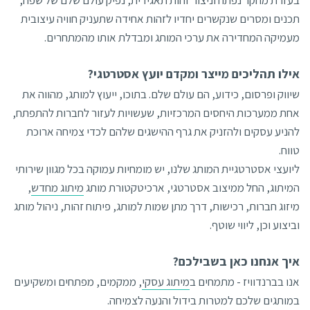
בעזרת מחקר נפתח וניצור זהות תאגידית, נפיק עולם שלם של שפה,
תכנים ומסרים שנקשרים יחדיו לזהות אחידה שתעניק חוויה עיצובית
מעמיקה המחדירה את ערכי המותג ומבדלת אותו מהמתחרים.
אילו תהליכים מייצר ומקדם יועץ אסטרטגי?
שיווק ופרסום, כידוע, הם עולם שלם. בתוכו, ייעוץ למותג, מהווה את
אחת ממערכות היחסים המרכזיות, שעשויות לעזור לחברות להתפתח,
להניע עסקים ולהזניק את גרף ההישגים שלהם לכדי צמיחה ארוכת
טווח.
ליועצי אסטרטגיית המותג שלנו, יש מומחיות עמוקה בכל מגוון שירותי
המיתוג, החל ממיצוב אסטרטגי, ארכיטקטורת מותג
מיתוג מחדש
,
מיזוג חברות, רכישות, דרך מתן שמות למותג, פיתוח זהות, ניהול מותג
וביצוע וכן, ליווי שוטף.
איך אנחנו כאן בשבילכם?
אנו בברנדוויז - מתמחים ב
מיתוג עסקי
, ממקמים, מפתחים ומשקיעים
במותגים שלכם למטרות בידול והנעה לצמיחה.