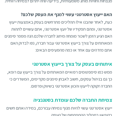
מנצחות וחוויות מותג משמעותיות, בידיעה שזה יתרום לצמיחה רווחית.
האם ייעוץ אסטרטגי עשוי למנף את העסק שלכם?
כעת, לאחר שהבנו אילו תהליכים מתרחשים בעסק באמצעות ייעוץ
אסטרטגי, ומהם תפקידיו של יועץ אסטרטגי, אתם עשויים לתהות
האם הגיע הזמן לשכור מומחה מיתוג לחברה שלכם.הנה מספר סימנים
המאותתים על צורך בייעוץ אסטרטגי עבור חברה, נסו לבדוק האם
אתם מזדהים עם אחד או כמה מהסעיפים הבאים:
איתותים בעסק על צורך בייעוץ אסטרטגי
ממש כמו סימפטומים רפואיים המאותתים על צורך בייעוץ עם רופא,
כך גם בניהול עסקים, חשוב לאבחן סימנים מקדימים, המשדרים כי
החברה זקוקה לייעוץ והכוון אסטרטגי בשיווק ופרסום.
צמיחת החברה שלכם עומדת בסטגנציה
ייעוץ אסטרטגי עשוי להיות מנוף צמיחה עבורכם, במידה ואתם חשים
בקיפאון בתהליך ההתפתחות של העסק.