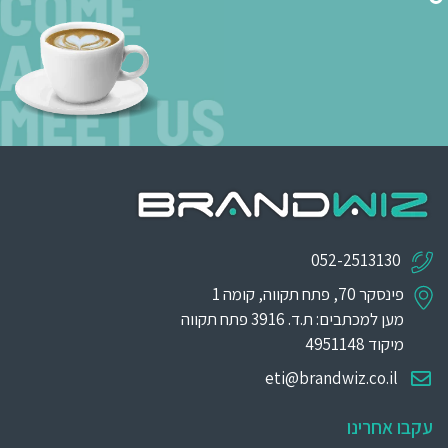
052-2513130
פינסקר 70, פתח תקווה, קומה 1
מען למכתבים: ת.ד. 3916 פתח תקווה
מיקוד 4951148
eti@brandwiz.co.il
עקבו אחרינו