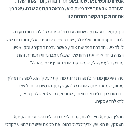
אנשים מחפשים את שמו באופן תדיר בגוגל, וכך האתר עולה.
העובדה שהאתר ייצר פניות היא, כנראה התרומה שלנו. גיא הבין
את זה ולכן התקשר להודות לנו.
וכך מתאר גיא את מה שחווה אצלנו: "הפניה שלי לברנדוויז נועדה
לצורך הקמת אתר אינטרנט, שבו מופיע כל המידע עלי, והדברים שיש
לי להציע. החברה הפתיעה אותי, כאשר ערכה תחקיר עומק, אפיון ,
ויצרה ביחד איתי את החזון שלי. קיבלתי מברנדוויז תעודת זהות
מדויקת לעסק שלי, שמשווקת אותי באופן יוצא מהכלל".
מה ששלמון מגדיר כ'תעודת זהות מדויקת לעסק' הוא למעשה
תהליך
מיתוג
, שמספר את האיכות של העסק תוך הדגשת הבידול שלו.
בהתאם לכך בנינו את האתר, שהביא, כפי שגיא שלמון מעיד,
להצלחה עסקית.
תהליך המיתוג חייב להיות קודם ליצירת הכלים השיווקיים. המיתוג
העסקי, או האישי, צריך לכלול בתוכו את כל מה שיש לנו להציע לקהלי