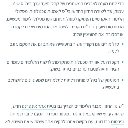
כדי לתת מענה לצרכים המשתנים של קהלי היעד ערך ביה"ס שינוי
עמוק, עד ליצירת החזון החדש: בי"ס לאמנות טכנולוגית. מסלולי
הלימוד האקדמיים הפסיקו לפעול ותחתם קמו מסלולי לימוד מעשיים.
הרפורמות שערך ביה"ס הקפידו לשמר את הגורמים שיצרו לקמרה
אובסקורה את המוניטין שלה:
סגל מורים עם רקורד עשיר בתעשייה שאוהב גם את המקצוע וגם
ללמד.
הקפדה על אווירה טכנולוגית מתקדמת: לרשות התלמידים עומדים
הציוד והאולפנים העדכניים ביותר בשוק.
המוניטין של ביה"ס פותח דלתות לתלמידים שמעוניינים להשתלב
בתעשייה.
"שינוי החזון ומבנה הלימודים הצריך גם
בניית אתר אינטרנט
חדש,
שיהווה ערוץ שיווקי באינטרנט", מספר ספרני. "הגענו
לחברת מיתוג
ופרסום
ברנדוויז, עם בקשה אחת: להקים אתר שימחיש את השינוי. לא