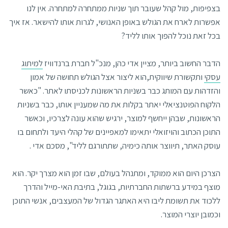
בצפיפות, מול קהל שעובר תוך שניות ממתחרה למתחרה. אין לנו
אפשרות לארח את הגולש באופן האנושי, לגרות אותו להישאר. אז איך
בכל זאת נוכל להפוך אותו לליד?
הדבר החשוב ביותר, מציין אדי כהן, מנכ"ל חברת ברנדוויז
למיתוג
עסקי
ותקשורת שיווקית,הוא ליצור אצל הגולש תחושה של אמון
והזדהות עם המותג כבר בשניות הראשונות לכניסתו לאתר. "כאשר
הלקוח הפוטנציאלי יאתר בקלות את מה שמעניין אותו, כבר בשניות
הראשונות, שבהן ייחשף למוצר, ירגיש שהוא עונה לצרכיו, וכאשר
התוכן הכתוב והויזואלי יתאימו למאפיינים של קהלי היעד ולתחום בו
עוסק האתר, תיווצר אותה כימיה, שתתורגם לליד", מסכם אדי .
הצרכן היום הוא ממוקד, ומתנהל בעולם, שבו זמן הוא מצרך יקר. הוא
מוצף במידע ברשתות החברתיות, בגוגל, בתיבת האי-מייל והדרך
ללכוד את תשומת ליבו היא האתגר הגדול של המעצבים, אנשי התוכן
וכמובן יוצרי המוצר.