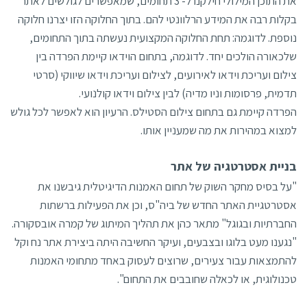
את התוכן המילולי חילקנו ל- 3 תחומים, שמאפשרים לגולשים לאתר
בקלות רבה את המידע הרלוונטי להם. בתוך החלוקה הזו יצרנו חלוקה
נוספת. לדוגמה: תחת החלוקה המקצועית נעשתה בתוך התחומים,
שלכאורה הולכים יחד. לדוגמה, בתחום הוידאו קיימת הפרדה בין
צילום ועריכת וידאו לאירועים, לצילום ועריכת וידאו שיווקי (סרטי
תדמית, פרסומות וניו מדיה) לבין צילום וידאו קולנועי.
הפרדה קיימת גם בתחום צילום הסטילס. הרעיון הוא לאפשר לכל גולש
למצוא במהירות את מה שמעניין אותו.
בניית אסטרטגיה של אתר
"על בסיס מחקר השוק של תחום האמנות הדיגיטלית גיבשנו את
אסטרטגיית האתר החדש של ביה"ס, וכן את הפעילות ברשתות
החברתיות ובגוגל" מתאר כהן את תהליך המיתוג של קמרה אובסקורה.
"נגענו מעט בלוגו ובצבעים, ועיקר החשיבה היתה ביצירת אתר נח וקל
להתמצאות עבור צעירים, שרוצים לעסוק באחד מתחומי האמנות
טכנולוגית, או לכאלה שחובבים את התחום".