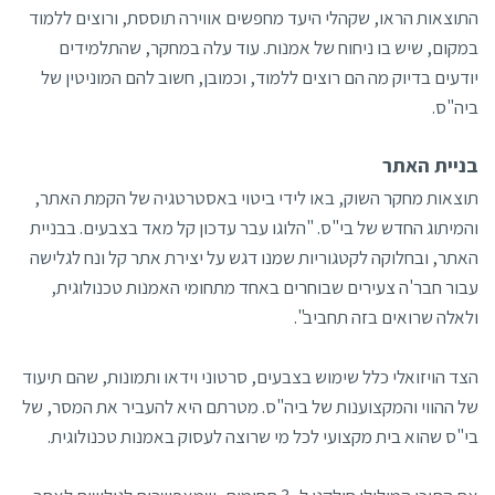
התוצאות הראו, שקהלי היעד מחפשים אווירה תוססת, ורוצים ללמוד
במקום, שיש בו ניחוח של אמנות. עוד עלה במחקר, שהתלמידים
יודעים בדיוק מה הם רוצים ללמוד, וכמובן, חשוב להם המוניטין של
ביה"ס.
בניית האתר
תוצאות מחקר השוק, באו לידי ביטוי באסטרטגיה של הקמת האתר,
והמיתוג החדש של בי"ס. "הלוגו עבר עדכון קל מאד בצבעים. בבניית
האתר, ובחלוקה לקטגוריות שמנו דגש על יצירת אתר קל ונח לגלישה
עבור חבר'ה צעירים שבוחרים באחד מתחומי האמנות טכנולוגית,
ולאלה שרואים בזה תחביב".
הצד הויזואלי כלל שימוש בצבעים, סרטוני וידאו ותמונות, שהם תיעוד
של ההווי והמקצוענות של ביה"ס. מטרתם היא להעביר את המסר, של
בי"ס שהוא בית מקצועי לכל מי שרוצה לעסוק באמנות טכנולוגית.