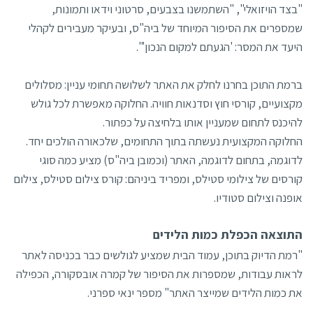
"בצד הויזואלי", "השתמשנו בצבעים, סרטוני וידאו ותמונות,
שמספרים את הסיפור המיוחד של ביה"ס, ובעיקר מעבירים לקהלי
היעד את המסר: 'הגעתם למקום הנכון'".
ברמת התוכן בחרנו לחלק את האתר לשלושה תחומי עניין: מסלולים
מקצועיים, קורסי חוץ וסדנאות חוויה. החלוקה מאפשרת לכל גולש
להיכנס לתחום שמעניין אותו בלחיצה על כפתור.
החלוקה המקצועית נעשתה בתוך התחומים, שלכאורה הולכים יחד.
לדוגמה, בתחום לדוגמה, האתר (וכמובן ביה"ס) מציע כמה סוגי
קורסים של צילומי סטילס, ומפריד ביניהם: קורס צילום סטילס, צילום
אופנה וצילום סטודיו.
התוצאה הכפלת כמות הלידים
"רמת הדיוק בתוכן, עמוד הבית שמציע לגולשים כבר בכניסה לאתר
לראות עבודות, שמספרות את הסיפור של קמרה אובסקורה, הכפילה
את כמות הלידים שמייצר האתר" מספר ינאי ספרני.