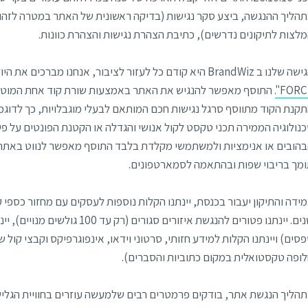
הליך ההנגשה, ביצע סקר נגישות (בדיקה ראשונית של האתר במטרה לזהות 
לצות לתיקונים נדרשים), כתיבת הצהרת נגישות והצהרת כוונות.
ו ב BrandWiz היא קודם כל לעזור לציבור, אנחנו מברכים את היוזמה והחוק ולכן פיתחנו
FORCE
. התוסף מאפשר להנגיש את האתר באמצעות שורת קוד אחת המוטמ
קנת הקוד מתווסף סרגל נגישות חכם המותאם לבעלי מוגבלויות, כך לדוגמא
נולוגיה הממירה תכני טקסט לקול אנושי והגדלה או הקטנת הפונטים על פי
הובים או אנימציות ולמשתמשי מקלדת בלבד התוסף מאפשר לנווט באתר ל
מך בריבוי שפות ובהתאמה לסמארטפונים.
ופה טקסטואלית במקום כתוביות והסברים).
הליך הנגשת אתר, בודקים פרמטרים רבים שלמעשה עוזרים בחוויית הגליש