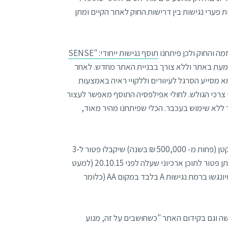
פערי נגישות בין דרישות החוק לאתר הקיים ומתן
תוסף נגישות ייחודי: "SENSE
עת באתר וללא צורך בבניית האתר מחדש. לאחר
 מסייע הסרגל לעיוורים וללקויי ראיה באמצעות
 צרכי הגולש. לחולי אפילפסיה התוסף מאפשר לעצור
לא שימוש בעכבר. הכלי שפיתחנו מהיר מאוד,
במידה והתיקון יעבור בכנסת, יינתנו הקלות נוספות לעסקים עם מחזור כספי קטן (פחות מ- 500,000 ₪ בשנה) שיקבלו פטור ל-3
שנים. יינתנו פטורים להנגשת איזורים סגורים (רק עד 100 גולשים מנויים), יינתן פטור לתוכן ארכיוני שעלה לפני 20.10.15 (למעט
טפסים) ויינתנו הקלות למידע חזותי, סרטוני וידאו, אינפוגרפיקס וקבצי קול שיונגשו ברמת נגישות A בלבד במקום AA (כלומר
ה וגם בקידום האתר "כשחושבים על זה, מנוע