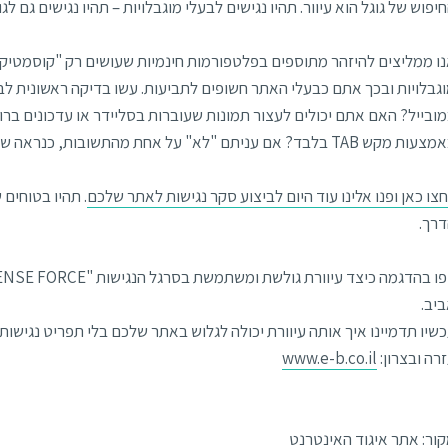
יפוש של גוגל הוא עיוור. תהיו נגישים לבעלי מוגבלויות – תהיו נגישים גם לגוג
ו ממליצים להיזהר מתוספים בפלטפורמות חינמיות שעושים רק "קוסמטיקה
גבלויות ובכך אתם כבעלי האתר חשופים לתביעות. עשו בדיקה ראשונית ל
ובייל? האם אתם יכולים לעצור תמונות שעוברות בסליידר או עדכונים ברו
 מקש TAB בלבד? אם עניתם "לא" על אחת מהתשובות, כנראה שהאתר שלכם לא נגיש.
צו כאן ופנו אלינו עוד היום לביצוע סקר נגישות לאתר שלכם
. תהיו בטוחים 
רך.
יב.
שיו תדמיינו איך אותה עיוורת יכולה לגלוש באתר שלכם בלי תפריט נגישות.
רה ובצרון:
www.e-b.co.il
ור: אתר איגוד האינטרנט