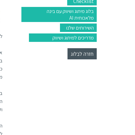
Checklist
בלוג מיתוג ושיווק עם בינה
מלאכותית AI
השירותים שלנו
לק
מדריכים למיתוג ושיווק
אנ
חזרה לבלוג
בא
מו
בד
ול
הה