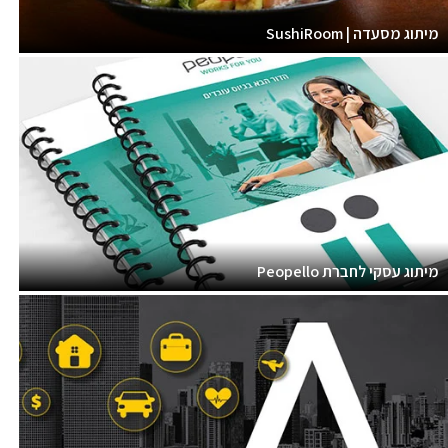
מיתוג מסעדה | SushiRoom
מיתוג עסקי לחברת Peopello