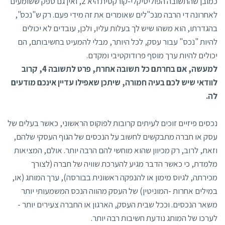
כמובן שהתשובה הפוליטיקלי-קורקטית היא 2, ואין גם ספק ששומעים
לאחרונה די הרבה מנכ"לים שאומרים את זה מידי פעם. רק ש"נכס",
בהגדרתו, הוא משהו שיש לך בעלות עליו, ולכן, עובדים לא יכולים
להיות "נכס" עבור עסק, לכל היותר, מבלי להמעיט בחשיבותם, הם
יכולים להיות ערך מוסף פרודוקטיבי ומקדם.
למעשה, אם בחרתם כל תשובה אחרת, פרט לתשובה 4, קרוב
לוודאי שיש לכם בעיה חמורה, שיתכן שאפילו עדיין אינכם מודעים
לה.
נכסים פיזיים זוכים לעיתים קרובות לפוקוס הראשוני, כאשר בעלים של
עסק או חברה מתבקשים לחשוב על הנכסים של הגוף העסקי שלהם,
וזאת, לרוב, רק מכיוון שהוא מוחשי להם הרבה יותר. אולם, המציאות
מלמדת, כי כאשר הדבר מגיע להערכת שוויה של חברה (לצורך
מכירתה, לגיוס מימון או להנפקה ראשונית בבורסה), ערך המותג (או,
במילים אחרות -המוניטין) של העסק מהווה הנכס המשמעותי יותר
משאר הנכסים. וככל שבית העסק, הארגון או החברה צעירים יותר -
לערכו של המותג נודעת חשיבות רבה יותר.