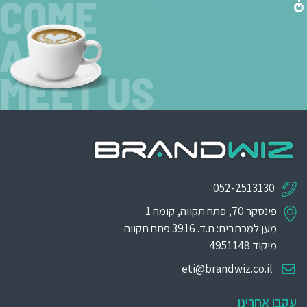
052-2513130
פינסקר 70, פתח תקווה, קומה 1
מען למכתבים: ת.ד. 3916 פתח תקווה
מיקוד 4951148
eti@brandwiz.co.il
עקבו אחרינו