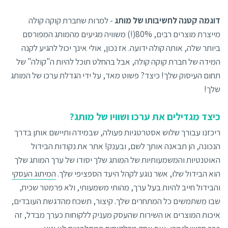
דוגמה קטנה לחשיבותו של מותג
- למרות שחברת קוקה קולה
מייצרת מוצרים רבים, 80%(!) משוויה מגיעים מהמותג המפורסם
ביותר שלה, אותה קולה ידועה. אז נכון, אולי אינך יכול להגיע לקנה
המידה של חברת קוקה קולה, אבל בהחלט תוכל להיות ה"קולה" של
תחום העיסוק שלך! כיצד? פשוט מאד, על ידי הגדלת ערכו של המותג
שלך!
כיצד מגדילים את ערכו ושוויו של מותג?
ריכזנו עבורך שלוש אסטרטגיות פעולה, שבמידה ותיישם אותן בדרך
הנכונה, הן תבאנה אותך לשם, ובענק! אתר את נקודות הבידול
האוטנטיות והמשמעותיות של המותג שלך יסודו של ערך המותג שלך
הוא הבידול שלו, אשר נוגע לקהל היעד הספציפי שלך.
המיתוג העסקי
והבידול חייב להיות בעל ערך, מהותי משמעותי, ולא פרמטר שכיח,
שבו משתמשים כל המתחרים שלך. קיצור, תשכח מהדגשת העובדים,
איכות המוצרים או השירות שהעסק מעניק ללקוחות כערך מבדל, זה