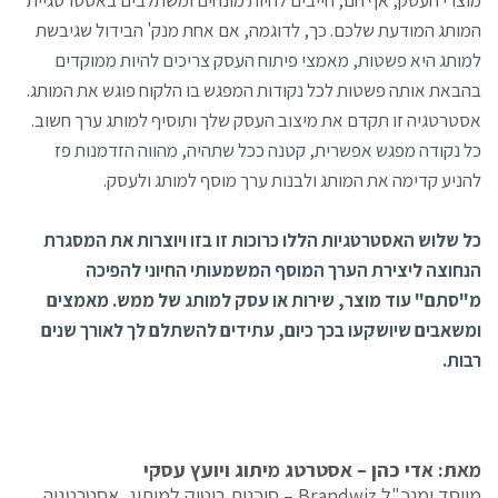
מוצרי העסק, אף הם, חייבים להיות מונחים ומשתלבים באסטרטגיית
המותג המודעת שלכם. כך, לדוגמה, אם אחת מנק' הבידול שגיבשת
למותג היא פשטות, מאמצי פיתוח העסק צריכים להיות ממוקדים
בהבאת אותה פשטות לכל נקודות המפגש בו הלקוח פוגש את המותג.
אסטרטגיה זו תקדם את מיצוב העסק שלך ותוסיף למותג ערך חשוב.
כל נקודה מפגש אפשרית, קטנה ככל שתהיה, מהווה הזדמנות פז
להניע קדימה את המותג ולבנות ערך מוסף למותג ולעסק.
כל שלוש האסטרטגיות הללו כרוכות זו בזו ויוצרות את המסגרת
הנחוצה ליצירת הערך המוסף המשמעותי החיוני להפיכה
מ"סתם" עוד מוצר, שירות או עסק למותג של ממש. מאמצים
ומשאבים שיושקעו בכך כיום, עתידים להשתלם לך לאורך שנים
רבות.
מאת: אדי כהן – אסטרטג מיתוג ויועץ עסקי
מייסד ומנכ"ל Brandwiz – סוכנות בוטיק למיתוג, אסטרטגיה