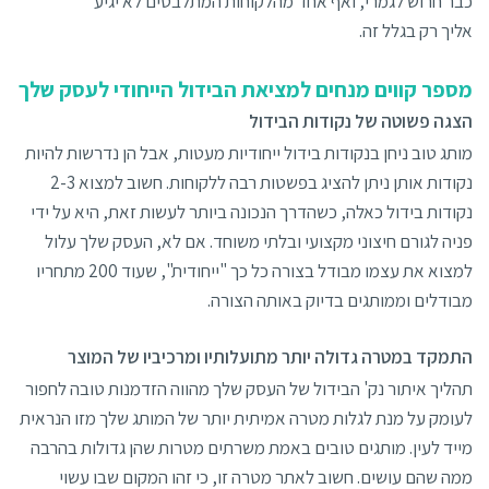
כבר חרוש לגמרי, ואף אחד מהלקוחות המתלבטים לא יגיע
אליך רק בגלל זה.
מספר קווים מנחים למציאת הבידול הייחודי לעסק שלך
הצגה פשוטה של נקודות הבידול
מותג טוב ניחן בנקודות בידול ייחודיות מעטות, אבל הן נדרשות להיות
נקודות אותן ניתן להציג בפשטות רבה ללקוחות. חשוב למצוא 2-3
נקודות בידול כאלה, כשהדרך הנכונה ביותר לעשות זאת, היא על ידי
פניה לגורם חיצוני מקצועי ובלתי משוחד. אם לא, העסק שלך עלול
למצוא את עצמו מבודל בצורה כל כך "ייחודית", שעוד 200 מתחריו
מבודלים וממותגים בדיוק באותה הצורה.
התמקד במטרה גדולה יותר מתועלותיו ומרכיביו של המוצר
תהליך איתור נק' הבידול של העסק שלך מהווה הזדמנות טובה לחפור
לעומק על מנת לגלות מטרה אמיתית יותר של המותג שלך מזו הנראית
מייד לעין. מותגים טובים באמת משרתים מטרות שהן גדולות בהרבה
ממה שהם עושים. חשוב לאתר מטרה זו, כי זהו המקום שבו עשוי