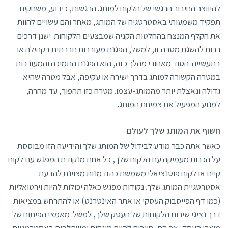
להיווצר החיבור הרגשי של הלקוח למותג. הרגשות, כידוע, משחקים
תפקיד משמעותי באסטרטגיה של המותג, מאחר והם עשויים להוות
את הקלף המנצח בהחלטות הקניה שמבצעים הלקוחות. ישנן דרכים
רבות להשגת מטרה זו, למשל, הפגנת מעורבות חברתית בקהילה או
בתעשייה. הסוד מאחורי מהלך כזה, הוא הפגנת התמיכה והמעורבות
במטרה הקשורה למותג בדרך ישירה או עקיפה, אבל מטרה שהיא
גדולה ונאצלת יותר מהמותג-עצמו. מטרה כזו תהפוך, עד מהרה,
למנוע המפעיל את צמיחת המותג.
חשוף את המותג שלך לעולם
כאשר אתה כבר מודע לבידול של המותג שלך והידיעה הזו מבוססת
על הכרות מעמיקה עם הלקוח שלך, כל אחת מנקודת המפגש עם לקוח
קיים או לקוח פוטנציאלי משמשת כהזדמנות מצוינת להבעת
אסטרטגיית המותג שלך. נקודות מפגש כאלה יכולות להיות וירטואליות
(כמו דף הפייסבוק העסקי או אתר האינטרנט) או להתרחש במציאות
דרך נציגי שירות הלקוחות של העסק שלך, למשל. מאמצי הפיתוח של