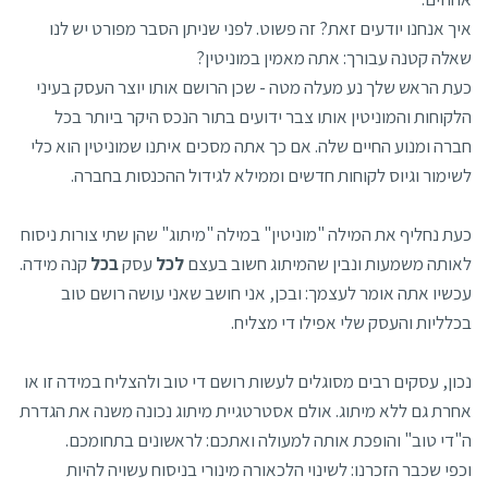
איך אנחנו יודעים זאת? זה פשוט. לפני שניתן הסבר מפורט יש לנו
שאלה קטנה עבורך: אתה מאמין במוניטין?
כעת הראש שלך נע מעלה מטה - שכן הרושם אותו יוצר העסק בעיני
הלקוחות והמוניטין אותו צבר ידועים בתור הנכס היקר ביותר בכל
חברה ומנוע החיים שלה. אם כך אתה מסכים איתנו שמוניטין הוא כלי
לשימור וגיוס לקוחות חדשים וממילא לגידול ההכנסות בחברה.
כעת נחליף את המילה "מוניטין" במילה "מיתוג" שהן שתי צורות ניסוח
לאותה משמעות ונבין שהמיתוג חשוב בעצם
לכל
עסק
בכל
קנה מידה.
עכשיו אתה אומר לעצמך: ובכן, אני חושב שאני עושה רושם טוב
בכלליות והעסק שלי אפילו די מצליח.
נכון, עסקים רבים מסוגלים לעשות רושם די טוב ולהצליח במידה זו או
אחרת גם ללא מיתוג. אולם אסטרטגיית מיתוג נכונה משנה את הגדרת
ה"די טוב" והופכת אותה למעולה ואתכם: לראשונים בתחומכם.
וכפי שכבר הזכרנו: לשינוי הלכאורה מינורי בניסוח עשויה להיות