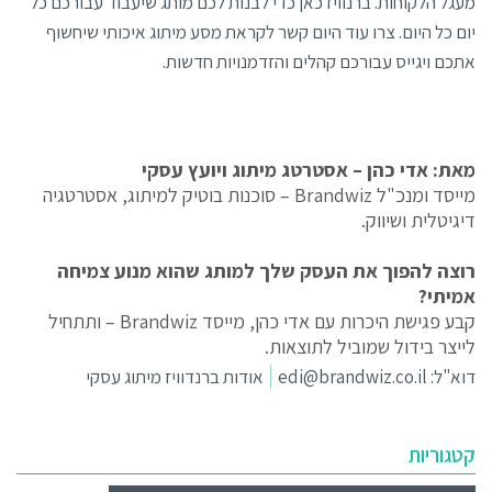
מעגל הלקוחות. ברנוויז כאן כדי לבנות לכם מותג שיעבוד עבורכם כל
יום כל היום. צרו עוד היום קשר לקראת מסע מיתוג איכותי שיחשוף
אתכם ויגייס עבורכם קהלים והזדמנויות חדשות.
מאת: אדי כהן – אסטרטג מיתוג ויועץ עסקי
מייסד ומנכ"ל Brandwiz – סוכנות בוטיק למיתוג, אסטרטגיה
דיגיטלית ושיווק.
רוצה להפוך את העסק שלך למותג שהוא מנוע צמיחה
אמיתי?
קבע פגישת היכרות עם אדי כהן, מייסד Brandwiz – ותתחיל
לייצר בידול שמוביל לתוצאות.
דוא"ל:
edi@brandwiz.co.il
אודות ברנדוויז מיתוג עסקי
קטגוריות