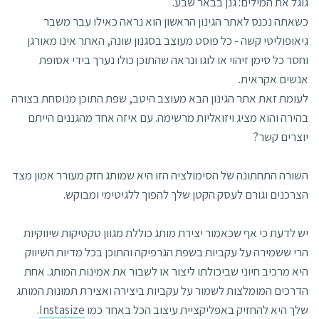
גוגל את המילים: גנן בבאר שבע.
כשאתה נכנס לאתר הגינון הראשון הוא נראה כאילו עבר משבר
גיאופוליטי קשה - כל פוסט מעוצב בסגנון שונה, האתר אינו מאורגן
וחסר כל סימן זיהוי או לוגו ונראה שהתוכן כולו נערך בידי אסופת
אנשים אקראית.
לעומת זאת אתר הגינון הבא מעוצב היטב, שפת התוכן מנוסחת בצורה
בהירה והוא מציג ויזואליות מרשימה. עם איזה אחד מהגננים הייתם
יוצרים קשר?
השורה התחתונה של הסימולציה הזו היא שמותג חזק מעורר אמון מצד
הצרכנים וגורם לעסק הקטן שלך להפוך ללגיטימי ומבוקש.
יש לדעת כי אף שכאמור יצירת מותג כוללת מגוון טקטיקות שיווקיות
הרי ששמירה על עקביות בשפת הגרפיקה והתוכן בכל מדיות השיווק
היא מרכיב חיוני שביכולתו ליצור או לשבור את אמינות המותג. אחת
הדרכים המומלצות לשמור על עקביות ביצירה ואצירת תמונות המותג
שלך היא להחזיק באפליקציית עיצוב הכל באחד כמו
Instasize
.