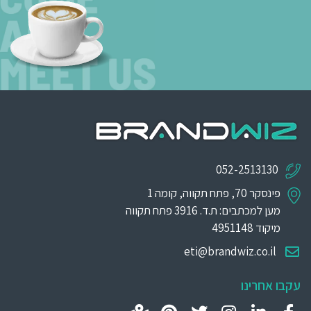
052-2513130
פינסקר 70, פתח תקווה, קומה 1
מען למכתבים: ת.ד. 3916 פתח תקווה
מיקוד 4951148
eti@brandwiz.co.il
עקבו אחרינו