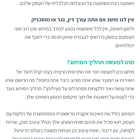
השפעה רבת משמעות על ההצלחה הכלכלית של העסק שלכם.
אין לנו מושג אם אתה עורך דין, נגר או מוסכניק
ולמען האמת, אין לכל משמעות בנוגע לצורך במיתוג שכן רוב סוגי
העסקים במשק נדרשים לעבודת שיווק חכמה כדי למנף את
יכולותיהם.
מהו למעשה תהליך המיתוג?
מיתוג נכון למעשה יוצר את התדמית הרצויה בעיני קהל היעד של
השירות או המוצר אותו אתה מציע. כיצד אתה נתפס? מה הרושם אותו
אתה עושה ואיך הלקוחות מסתכלים על פעילותך? תהליך המיתוג נועד
כדי לענות על תשובות אלו תוך מיקסום המסע השיווקי שלך.
המיתוג כולל את האינטראקציה הראשונית והמתמשכת של הלקוח עם
העסק. הוא מכיל את סיכום חווית המותג שלך וכולל עיצוב תוכן, שירות
לקוחות, טון דיבור, שפת עיצוב וכן נוכחות מקוונת בעולם הדיגיטל.
ביצירת חווית מותג חיובית יש להתייחס להיבטים שונים במפגש של