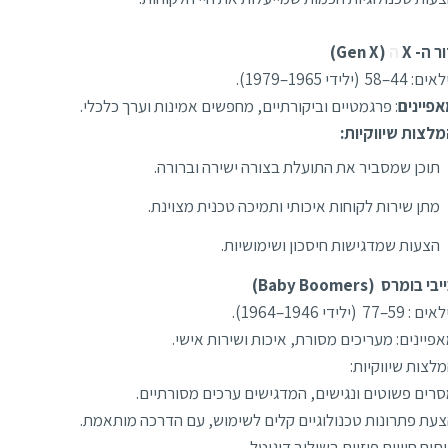
ר ה- X
ה
(Gen X)
: 44–58 (ילידי 1965–1979).
פיינים
: פרגמטיים וביקורתיים, מחפשים אמינות וערך כלכלי.
לצות שיווקיות:
תוכן שמסביר את התועלת בצורה ישירה וברורה.
מתן שירות לקוחות איכותי ותמיכה טכנית מצוינת.
הצעות שמדגישות חיסכון ושימושיות.
בי בומרס (Baby Boomers)
 : 59–77 (ילידי 1946–1964).
פיינים: מעריכים מסורת, איכות ושירות אישי.
לצות שיווקיות:
רים פשוטים ונגישים, המדגישים ערכים מסורתיים.
עת פתרונות טכנולוגיים קלים לשימוש, עם הדרכה מותאמת.
תוח חוויות פיזיות בשילוב דיגיטל.