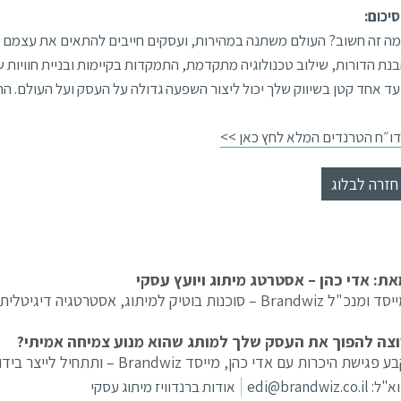
יכום:
ה זה חשוב? העולם משתנה במהירות, ועסקים חייבים להתאים את עצמם ל
נת הדורות, שילוב טכנולוגיה מתקדמת, התמקדות בקיימות ובניית חוויות ש
ד אחד קטן בשיווק שלך יכול ליצור השפעה גדולה על העסק ועל העולם. ה
ו״ח הטרנדים המלא לחץ כאן >>
חזרה לבלוג
את: אדי כהן – אסטרטג מיתוג ויועץ עסקי
ומנכ"ל Brandwiz – סוכנות בוטיק למיתוג, אסטרטגיה דיגיטלית ושיווק.
וצה להפוך את העסק שלך למותג שהוא מנוע צמיחה אמיתי?
 פגישת היכרות עם אדי כהן, מייסד Brandwiz – ותתחיל לייצר בידול שמוביל לתוצאות.
א"ל:
edi@brandwiz.co.il
אודות ברנדוויז מיתוג עסקי