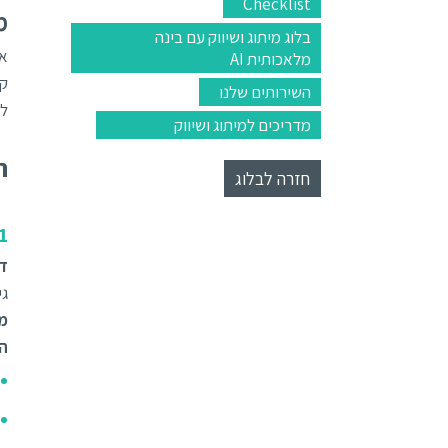
Checklist
מ
בלוג מיתוג ושיווק עם בינה
אם
מלאכותית AI
קי
השירותים שלנו
לק
מדריכים למיתוג ושיווק
ה
חזרה לבלוג
1 - חוויות מותאמות לכ
דור
גילאים
מא
המ