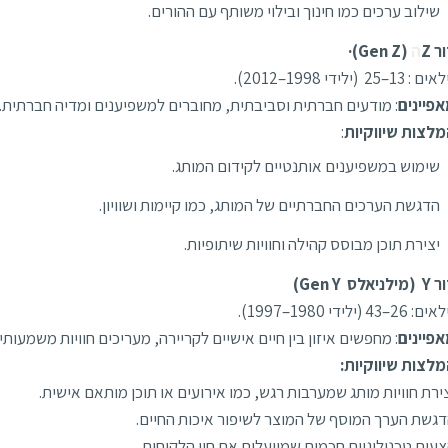
שילוב ערכים כמו חינוך ובילוי משותף עם ההורים.
ר Z
ה
(Gen Z)·
 : 13–25 (ילידי 1998–2012).
פיינים
: מודעים חברתית וסביבתית, מחוברים למשפיענים ומדיה חברתית.
לצות שיווקיות
:
שימוש במשפיענים אותנטיים לקידום המותג.
הדגשת הערכים החברתיים של המותג, כמו קיימות ושוויון.
יצירת תוכן מבוסס קהילה וחוויות שיתופיות.
ילניאלס Gen Y)
: 26–43 (ילידי 1980–1997).
פיינים
: מחפשים איזון בין חיים אישיים לקריירה, מעריכים חוויות משמעותיו
לצות שיווקיות:
ירת חוויות מותג שמערבות רגש, כמו אירועים או תוכן מותאם אישית.
גשת הערך המוסף של המוצר לשיפור איכות החיים.
עות טכנולוגיות חכמות שמייעלות את חיי הלקוחות.