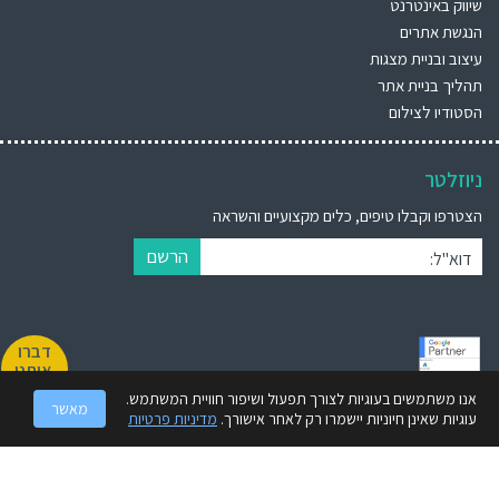
שיווק באינטרנט
הנגשת אתרים
עיצוב ובניית מצגות
תהליך בניית אתר
הסטודיו לצילום
ניוזלטר
הצטרפו וקבלו טיפים, כלים מקצועיים והשראה
הרשם
דוא"ל:
דברו
איתנו
אנו משתמשים בעוגיות לצורך תפעול ושיפור חוויית המשתמש.
מאשר
BrandWiz (ברנדוויז) הינה חברת מיתוג עסקי מובילה הקיימת מעל 30 שנה. אנו
עוגיות שאינן חיוניות יישמרו רק לאחר אישורך.
מדיניות פרטיות
מספקים ללקוחותינו מענה קריאטיבי ואיכותי תוך הסתכלות מקיפה 360° על
המותג.