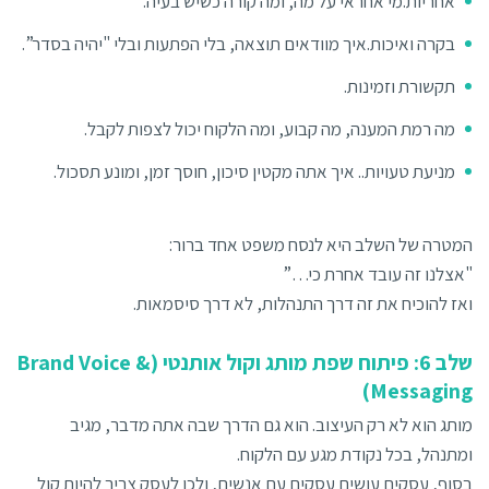
אחריות.מי אחראי על מה, ומה קורה כשיש בעיה.
בקרה ואיכות.איך מוודאים תוצאה, בלי הפתעות ובלי "יהיה בסדר”.
תקשורת וזמינות.
מה רמת המענה, מה קבוע, ומה הלקוח יכול לצפות לקבל.
מניעת טעויות.. איך אתה מקטין סיכון, חוסך זמן, ומונע תסכול.
המטרה של השלב היא לנסח משפט אחד ברור:
"אצלנו זה עובד אחרת כי…”
ואז להוכיח את זה דרך התנהלות, לא דרך סיסמאות.
שלב 6: פיתוח שפת מותג וקול אותנטי (Brand Voice &
Messaging)
מותג הוא לא רק העיצוב. הוא גם הדרך שבה אתה מדבר, מגיב
ומתנהל, בכל נקודת מגע עם הלקוח.
בסוף, עסקים עושים עסקים עם אנשים, ולכן לעסק צריך להיות קול