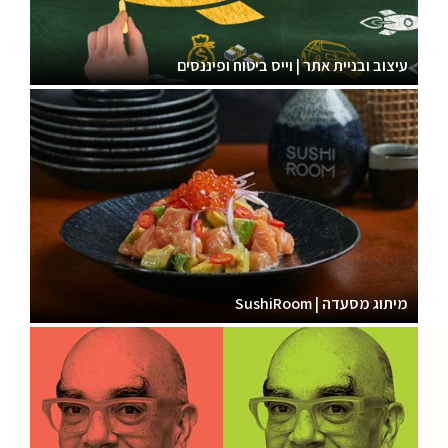
עיצוב ובניית אתר | וייס ביטוח ופיננסים
מיתוג מסעדה | SushiRoom