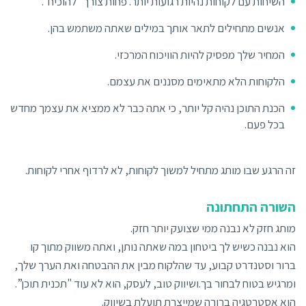
השיחות עם לקוחות נהיות רגועות יותר. פחות צורך "להוכיח”.
אנשים מתחילים לתאר אותך במילים שאתה משתמש בהן.
המחיר שלך מפסיק להיות הוויכוח המרכזי.
הלקוחות הלא מתאימים מסננים את עצמם.
הכנת התוכן נהיה קל יותר, כי אתה כבר לא ממציא את עצמך מחדש
בכל פעם.
זה הרגע שבו מותג מתחיל למשוך לקוחות, לא לרדוף אחרי לקוחות.
השורה התחתונה
מותג חזק לא נבנה ממי שצועק יותר חזק.
הוא נבנה כשיש לך ביטחון במה שאתה נותן, ואתה משווק מתוך קו
ברור וסטנדרט קבוע, עד שהלקוח מבין את ההבטחה ואת הערך שלך,
ומרגיש בטוח לבחור בך.ושיווק טוב, לעסק, הוא לא עוד "תכנית תוכן”.
הוא אסטרטגיה ברורה שמייצרת תועלת בשיווק.