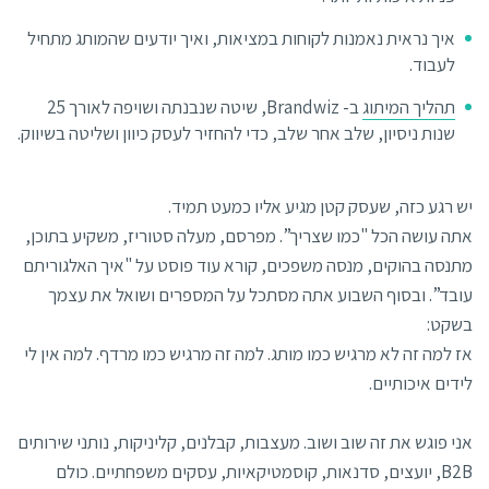
איך נראית נאמנות לקוחות במציאות, ואיך יודעים שהמותג מתחיל
לעבוד.
תהליך המיתוג
ב- Brandwiz, שיטה שנבנתה ושויפה לאורך 25
שנות ניסיון, שלב אחר שלב, כדי להחזיר לעסק כיוון ושליטה בשיווק.
יש רגע כזה, שעסק קטן מגיע אליו כמעט תמיד.
אתה עושה הכל "כמו שצריך”. מפרסם, מעלה סטוריז, משקיע בתוכן,
מתנסה בהוקים, מנסה משפכים, קורא עוד פוסט על "איך האלגוריתם
עובד”. ובסוף השבוע אתה מסתכל על המספרים ושואל את עצמך
בשקט:
אז למה זה לא מרגיש כמו מותג. למה זה מרגיש כמו מרדף. למה אין לי
לידים איכותיים.
אני פוגש את זה שוב ושוב. מעצבות, קבלנים, קליניקות, נותני שירותים
B2B, יועצים, סדנאות, קוסמטיקאיות, עסקים משפחתיים. כולם