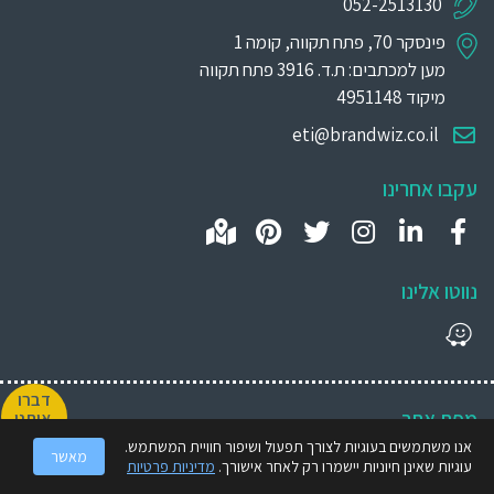
052-2513130
פינסקר 70, פתח תקווה, קומה 1
מען למכתבים: ת.ד. 3916 פתח תקווה
מיקוד 4951148
eti@brandwiz.co.il
עקבו אחרינו
נווטו אלינו
דברו
מפת אתר
איתנו
אנו משתמשים בעוגיות לצורך תפעול ושיפור חוויית המשתמש.
מיתוג עסקי
מאשר
עוגיות שאינן חיוניות יישמרו רק לאחר אישורך.
מדיניות פרטיות
אודות