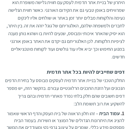
היתרון של בניית אתר תדמית לעסק עם חווית גלישה משופרת הוא
שמרוויחים באופן טבעי גם את הקידום האורגני. כאשר חווית הגלישה
נעימה והלקוחות מבלים יותר זמן באתר או שולחים אליו לינקים
לחברים ולמשפחה שלהם, האלגוריתם של גוגל יזהה את זה. בין היתר,
הוא יסיק שהאתר איכותי ומבוסס, שנעים להיות בו ושהוא נותן מענה
לציפיות הלקוחות. לכן האלגוריתם גם יקדם את האתר באופן אורגני
במנוע החיפוש וכך יביא אליו עוד גולשים ועוד לקוחות פוטנציאליים
חדשים.
דפים שחייבים להיות בכל אתר תדמית
החלק הטכני של בניית אתר תדמית לעסקים מבוסס על בחירת הדפים
הנכונים ועל הזנת התכנים הרלוונטיים עבורם. בהקשר הזה, יש מספר
דפים חשובים שהם חלק בלתי נפרד מאתרי תדמית ובהם צריך
להשקיע את רוב תשומת הלב:
עמוד הבית
– זהו חלון הראווה של בית העסק והדף הראשי שאמור
להציג את היתרונות הגדולים של המוצר או השירות. בעמוד הבית
מספקים מידע כללי, שומרים על עיצוב גרפי נקי ומעודדים את המשך