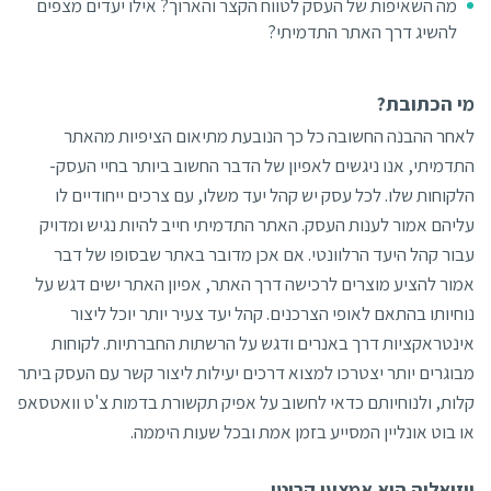
מה השאיפות של העסק לטווח הקצר והארוך? אילו יעדים מצפים
להשיג דרך האתר התדמיתי?
מי הכתובת?
לאחר ההבנה החשובה כל כך הנובעת מתיאום הציפיות מהאתר
התדמיתי, אנו ניגשים לאפיון של הדבר החשוב ביותר בחיי העסק-
הלקוחות שלו. לכל עסק יש קהל יעד משלו, עם צרכים ייחודיים לו
עליהם אמור לענות העסק. האתר התדמיתי חייב להיות נגיש ומדויק
עבור קהל היעד הרלוונטי. אם אכן מדובר באתר שבסופו של דבר
אמור להציע מוצרים לרכישה דרך האתר, אפיון האתר ישים דגש על
נוחיותו בהתאם לאופי הצרכנים. קהל יעד צעיר יותר יוכל ליצור
אינטראקציות דרך באנרים ודגש על הרשתות החברתיות. לקוחות
מבוגרים יותר יצטרכו למצוא דרכים יעילות ליצור קשר עם העסק ביתר
קלות, ולנוחיותם כדאי לחשוב על אפיק תקשורת בדמות צ'ט וואטסאפ
או בוט אונליין המסייע בזמן אמת ובכל שעות היממה.
ויזואליה היא אמצעי קריטי