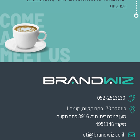
הפרטיות
052-2513130
פינסקר 70, פתח תקווה, קומה 1
מען למכתבים: ת.ד. 3916 פתח תקווה
מיקוד 4951148
eti@brandwiz.co.il