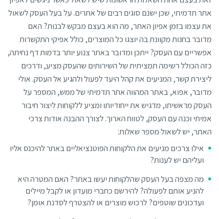
אתר תדמיתי, שכן ישנם סוגים רבים של אתרים. על בעל העסק לשאול
את עצמו בזמן אפיון האתר, מה הוא בעצם מבקש לבנות? האם
מדובר בחנות מקוונת בה יוצגו כל המוצרים, כולל אפיקי התקשרות
אפשריים עם העסק? ייתכן ומדובר באתר צנוע יותר בדמות דף נחיתה,
כזה הכולל רשימה תמציתית של השירותים שהעסק מציע, ודרכים
ליצירת קשר, המניעים את קהל היעד לפעול ולהגיע אל העסק. אולי
מדובר, אפוא, באתר המהווה אתר תדמיתי של ממש, המספר על
העסק מראשיתו, מדגיש את ייחודיותו ומציע ללקוחות ליצור חיבור
אמיתי וכנה עם העסק, לטווח הארוך. לצורך ההבנה אודות צרכי
האתר, יש לשאול מספר שאלות:
אילו צרכים מניעים את הלקוחות הפוטנציאליים באתר להיכנס אליו
ועליהם יש לענות?
מה מצפה בעל העסק שהלקוחות יעשו באתר? האם המטרה היא
להניע אותם לפעולה? להירשם כחברי מועדון או לקבל מיילים
ועדכונים שוטפים? לרכוש מוצרים או להצטרף לסדנת אומן?