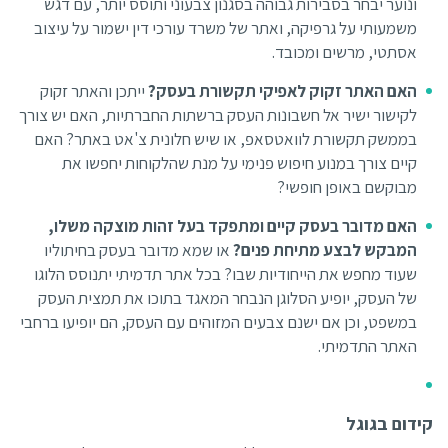
ונוער יבחר בסבירות גבוהה בסגנון צבעוני ותוסס יותר, עם דגש
משמעותי על גרפיקה, ואתר של משרד עורכי דין ישמור על עיצוב
אסתטי, מרשים ומכובד.
האם האתר זקוק לאפיקי תקשורת בעסק?
ייתכן והאתר זקוק
לקישור ישיר אל חשבונות העסק ברשתות החברתיות, האם יש צורך
בממשק תקשורת לוואטסאפ, או שיש חלונית צ'אט באתר? האם
קיים צורך במנוע חיפוש פנימי על מנת שהלקוחות יחפשו את
מבוקשם באופן חופשי?
האם מדובר בעסק קיים ומתפקד בעל זהות מוצקה משלו,
המבקש לבצע מתיחת פנים?
או שמא מדובר בעסק בחיתוליו
שעוד מחפש את הייחודיות שבו? בכל אתר תדמיתי יתנוסס הלוגו
של העסק, יופיע הסלוגן הנבחר המאגד בתוכו את תמצית העסק
במשפט, וכן אם ישנם צבעים המזוהים עם העסק, הם יופיעו ברחבי
האתר התדמיתי.
קידום בגוגל