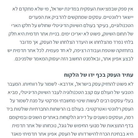
אין ספק שבמציאות העסקית במדינת ישראל, מי שלא מתקדם לא
יישאר רלוונטיים. עסקים שמתקשים להדביק את הפערים
הטכנולוגיים, בעיקר בעולם השיווק הדיגיטלי שחולש על חלקו הארי
של תחום השיווק, פשוט לא יאריכו ימים. בניית אתר תדמית היא חלק
בלתי נפרד מהצלחתו או היעדר הצלחתו של העסק, אך מדובר
בתחזוקה שוטפת ועבודה רציפה, לא חד פעמית. לכל אתר תדמית יש
לבצע אפיון אתר, ובאלמנט החשוב הזה יעסוק המאמר שלפניכם.
עתיד העסק בכף ידו של הלקוח
לא פשוט להחזיק עסק בישראל, אדרבא- לשמור על רווחיותו. המעבר
הטבעי של העולם עם קצב הטכנולוגיה לעבר השיווק הדיגיטלי, מביא
בעלי עסקים רבים לעשות שינוי מחשבתי ופרקטי על מנת לשמור על
העסק רלוונטי ואטרקטיבי. בעולם בו הרשתות החברתיות שולטות ביד
רמה, ועסקים נשענים על דירוג הלקוחות באתרים השונים ובמיקומם
בדף התוצאות של מנועי החיפוש של גוגל, נוכחותו של אתר תדמית
היא בבחינת הכרח להישרדותו של העסק. אפיון אתר תדמיתי מאגד