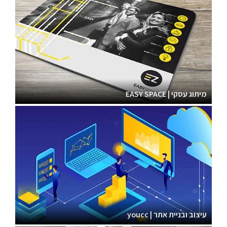
מיתוג עסקי | EASY SPACE
עיצוב ובניית אתר | youcc