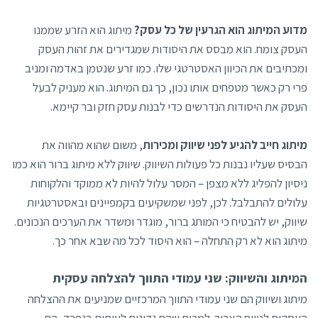
מדוע המיתוג הוא הגרעין של כל עסק?
מיתוג הוא הזרע שממנו
העסק צומח. הוא מבסס את היסודות שמגדירים את זהות העסק
ומכתיבים את הכיוון האסטרטגי שלו. כמו זרע שנטמן באדמה ומניב
פרי רק כאשר מטפחים אותו נכון, כך גם המיתוג. הוא מעניק לבעל
העסק את היסודות הנדרשים כדי לבנות עסק חזק ובר קיימא.
מיתוג חייב להגיע לפני שיווק ומכירות
, משום שהוא מהווה את
הבסיס שעליו נבנות כל פעולות השיווק. שיווק ללא מיתוג ברור הוא כמו
ניסיון להפליג ללא מצפן – המסר עלול להיות לא ממוקד והלקוחות
עלולים להתבלבל. לכן, לפני שמשקיעים בקמפיינים ובאסטרטגיות
שיווק, יש להבטיח כי המותג ברור, מוגדר ומשדר את הערכים הנכונים.
מיתוג הוא לא רק התחלה – הוא היסוד לכל מה שבא אחר כך.
המיתוג והשיווק: שני עמודי התווך להצלחה עסקית
מיתוג ושיווק הם שני עמודי התווך המרכזיים שמניעים את ההצלחה
העסקית לטווח הארוך. למרות שהם נדונים לעיתים בנפרד, הם