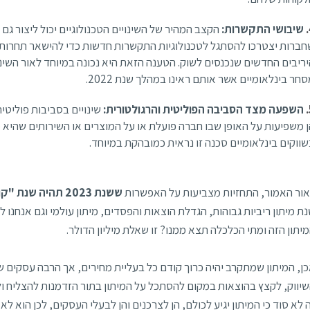
שיבושי התקשרות:
הקצב המהיר של השינויים הטכנולוגיים יכול ליצור גם 
חברות יצטרכו להסתגל לטכנולוגיות התקשרות חדשות כדי להישאר תחרותי
ריבים החדשים שנכנסים לשוק. הטענה הזאת היא נכונה במיוחד לאור השינ
חר בינלאומיים אשר אותם ראינו במהלך שנת 2022.
השפעה מצד הסביבה הפוליטית והרגולטורית:
שינויים בסביבות פוליטית
 משפיעות על האופן שבו חברה פועלת או על המוצרים או השירותים שהיא מצ
ווקים בינלאומיים סכנה זו נראית כמובהקת במיוחד.
ור האמור, התחזיות מצביעות על האפשרות
ששנת 2023 תהיה שנת "קורונה כלכלית" לעסקים
ת מיתון ריביות גבוהות, הגדלת הוצאות והפסדים, מיתון עולמי וגם אנחנו 
יתון הזה ומתי הכלכלה תצא ממנו? זו שאלת מיליון הדולר.
ן, המיתון שמתקרב יהיה כרוך קודם כל בעליית מחירים, אך הרבה עסקים
יווק, לקצץ בהוצאות במקום להסתכל על המיתון בתור הזדמנות להצליח 
 לא סוד כי המיתון יגיע לכולם, הן לצרכנים והן לבעלי העסקים, לכן הוא ל