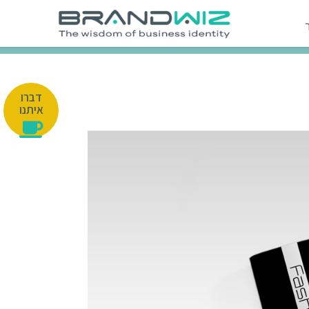
דברו
איתנו