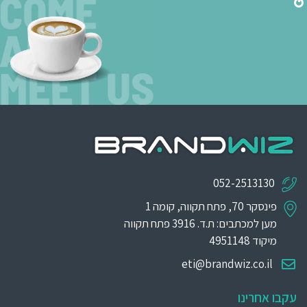
052-2513130
פינסקר 70, פתח תקווה, קומה 1
מען למכתבים: ת.ד. 3916 פתח תקווה
מיקוד 4951148
eti@brandwiz.co.il
עקבו אחרינו