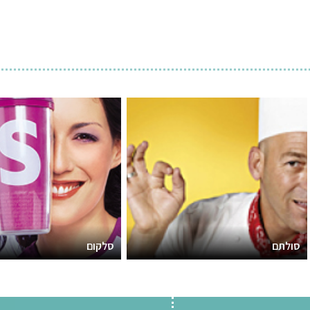
סולתם
סלקום