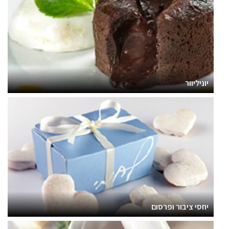
יוניליוור
יחסי ציבור ופרסום