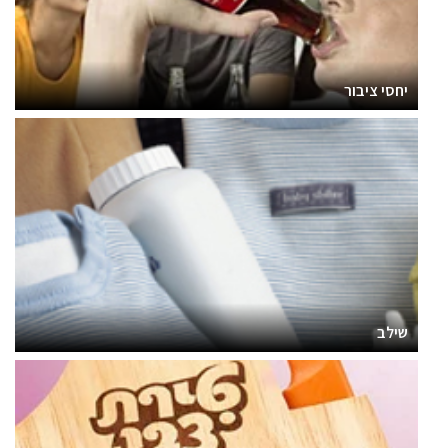
יחסי ציבור
שילב