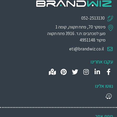
052-2513130
פינסקר 70, פתח תקווה, קומה 1
מען למכתבים: ת.ד. 3916 פתח תקווה
מיקוד 4951148
eti@brandwiz.co.il
עקבו אחרינו
נווטו אלינו
מפת אתר