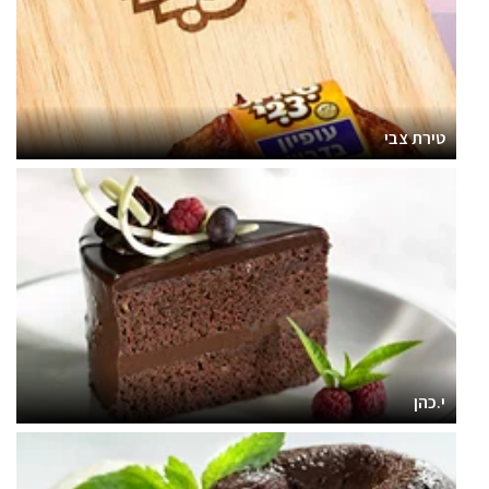
טירת צבי
י.כהן