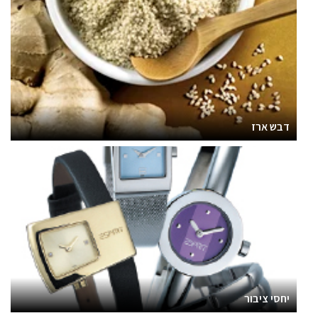
דבש ארז
יחסי ציבור