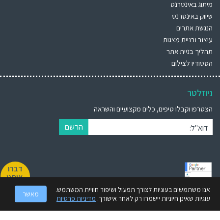
מיתוג באינטרנט
שיווק באינטרנט
הנגשת אתרים
עיצוב ובניית מצגות
תהליך בניית אתר
הסטודיו לצילום
ניוזלטר
הצטרפו וקבלו טיפים, כלים מקצועיים והשראה
הרשם
דוא"ל:
דברו
איתנו
אנו משתמשים בעוגיות לצורך תפעול ושיפור חוויית המשתמש.
מאשר
BrandWiz (ברנדוויז) הינה חברת מיתוג עסקי מובילה הקיימת מעל 30 שנה. אנו
עוגיות שאינן חיוניות יישמרו רק לאחר אישורך.
מדיניות פרטיות
מספקים ללקוחותינו מענה קריאטיבי ואיכותי תוך הסתכלות מקיפה 360° על
המותג.