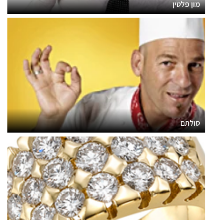
מון פלטין
סולתם