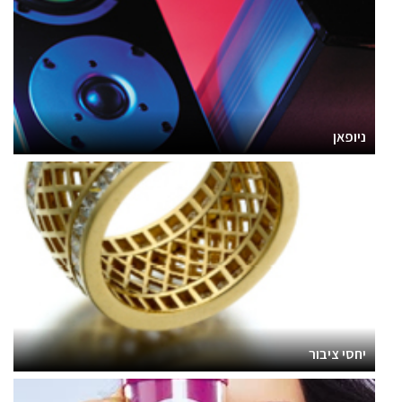
ניופאן
יחסי ציבור