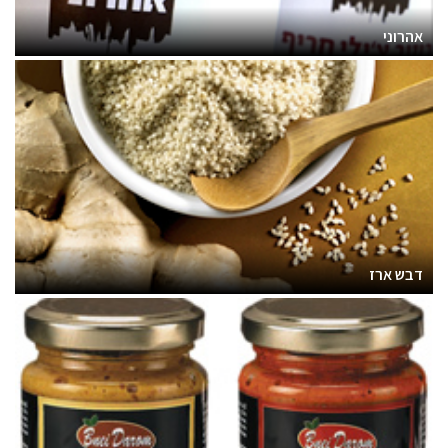
אהרוני
דבש ארז