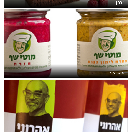
י.כהן
מוטי שף