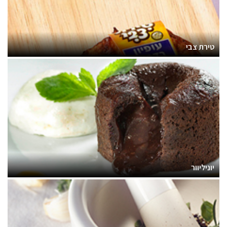
טירת צבי
יוניליוור