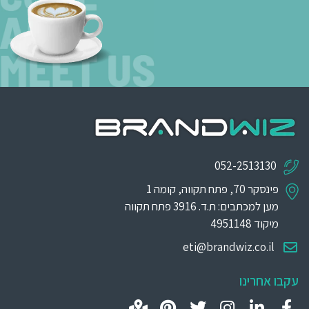
052-2513130
פינסקר 70, פתח תקווה, קומה 1
מען למכתבים: ת.ד. 3916 פתח תקווה
מיקוד 4951148
eti@brandwiz.co.il
עקבו אחרינו