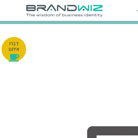
דברו
איתנו