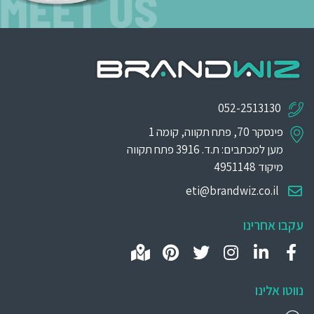
052-2513130
פינסקר 70, פתח תקווה, קומה 1
מען למכתבים: ת.ד. 3916 פתח תקווה
מיקוד 4951148
eti@brandwiz.co.il
עקבו אחרינו
נווטו אלינו