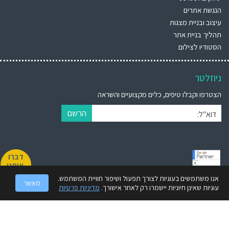
הנגשת אתרים
עיצוב ובניית מצגות
תהליך בניית אתר
הסטודיו לצילום
ניוזלטר
הצטרפו וקבלו טיפים, כלים מקצועיים והשראה
הרשם
דוא"ל:
דברו
איתנו
אנו משתמשים בעוגיות לצורך תפעול ושיפור חוויית המשתמש.
מאשר
BrandWiz (ברנדוויז) הינה חברת מיתוג עסקי מובילה הקיימת מעל 30 שנה. אנו
עוגיות שאינן חיוניות יישמרו רק לאחר אישורך.
מדיניות פרטיות
מספקים ללקוחותינו מענה קריאטיבי ואיכותי תוך הסתכלות מקיפה 360° על
המותג.