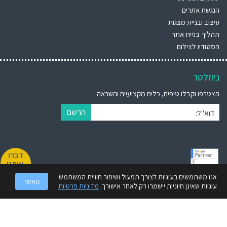
הנגשת אתרים
עיצוב ובניית מצגות
תהליך בניית אתר
הסטודיו לצילום
ניוזלטר
הצטרפו וקבלו טיפים, כלים מקצועיים והשראה
הרשם
דוא"ל:
דברו
איתנו
אנו משתמשים בעוגיות לצורך תפעול ושיפור חוויית המשתמש.
מאשר
BrandWiz (ברנדוויז) הינה חברת מיתוג עסקי מובילה הקיימת מעל 30 שנה. אנו
עוגיות שאינן חיוניות יישמרו רק לאחר אישורך.
מדיניות פרטיות
מספקים ללקוחותינו מענה קריאטיבי ואיכותי תוך הסתכלות מקיפה 360° על
המותג.