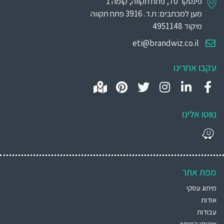
פינסקר 70, פתח תקווה, קומה 1
מען למכתבים: ת.ד. 3916 פתח תקווה
מיקוד 4951148
eti@brandwiz.co.il
עקבו אחרינו
נווטו אלינו
מפת אתר
מיתוג עסקי
אודות
עבודות
שירותי המיתוג