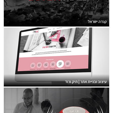
קנדה ישראל
עיצוב ובניית אתר | תיק ורוד