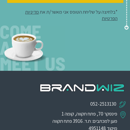
*בלחיצה על שליחת הטופס אני מאשר/ת את
מדיניות
הפרטיות
052-2513130
פינסקר 70, פתח תקווה, קומה 1
מען למכתבים: ת.ד. 3916 פתח תקווה
מיקוד 4951148