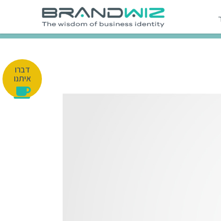
דברו
איתנו