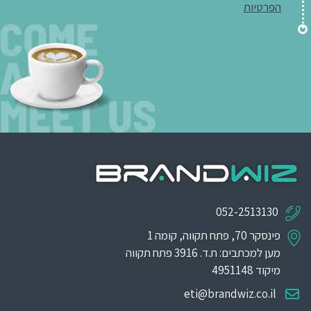
הפרטיות
052-2513130
פינסקר 70, פתח תקווה, קומה 1
מען למכתבים: ת.ד. 3916 פתח תקווה
מיקוד 4951148
eti@brandwiz.co.il