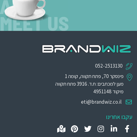
052-2513130
פינסקר 70, פתח תקווה, קומה 1
מען למכתבים: ת.ד. 3916 פתח תקווה
מיקוד 4951148
eti@brandwiz.co.il
עקבו אחרינו