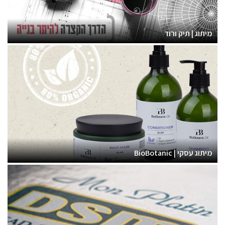
מיתוג | תיק ורוד
מיתוג עסקי | BioBotanic