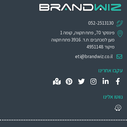
052-2513130
פינסקר 70, פתח תקווה, קומה 1
מען למכתבים: ת.ד. 3916 פתח תקווה
מיקוד 4951148
eti@brandwiz.co.il
עקבו אחרינו
נווטו אלינו