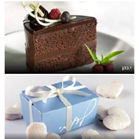
י.כהן