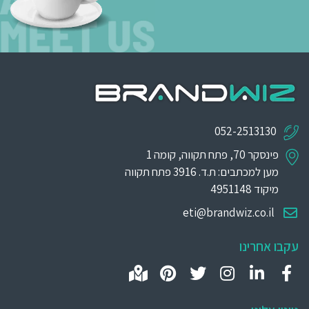
052-2513130
פינסקר 70, פתח תקווה, קומה 1
מען למכתבים: ת.ד. 3916 פתח תקווה
מיקוד 4951148
eti@brandwiz.co.il
עקבו אחרינו