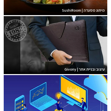
מיתוג מסעדה | SushiRoom
עיצוב ובניית אתר | Givony