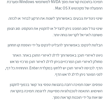
תמיכה בתוכנות קוראות מסך NVDA למשתמשי Windows ומערכת
ההפעלה של מקינטוש Mac OS X .
שינוי ניגודיות צבעים: באפשרותך לשנות את הרקע לבהיר או לכהה.
שינוי גודל וסוג הפונט: ניתן להגדיל או להקטין את הטקסט. סוג הגופן
משתנה לאריאל לקריאה נוחה יותר.
הבלטת לינקים: באפשרותך להבליט לינקים על ידי הוספת קו תחתון
ניווט לאיזורי תוכן: באפשרותך לדלג לאיזורי התוכן באתר. האתר
מחולק לאיזורי תוכן המרכזיים.ניתן לדלג לאיזור תוכן מרכזי מראש
הדף. לכניסה לאיזור תוכן יש ללחוץ במקלדת Enter. התחתית כל דף,
לפני הפוטר ניתן לדלג לראש הדף.
טפסים: ישנה תמיכה רחבה בהנגשת טפסי צור קשר בכפוף לתקנון
השימוש. התאמה לטכנולוגיות מסייעות. לדוגמה: תמיכה בהקראת
שגיאות על ידי תוכנות קוראות מסך.