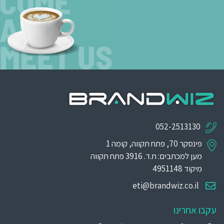
052-2513130
פינסקר 70, פתח תקווה, קומה 1
מען למכתבים: ת.ד. 3916 פתח תקווה
מיקוד 4951148
eti@brandwiz.co.il
עקבו אחרינו